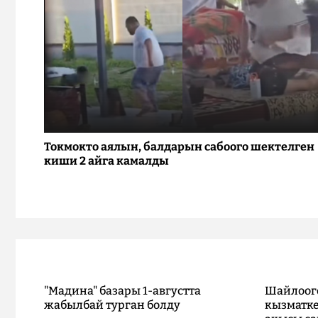
Токмокто аялын, балдарын сабоого шектелген
киши 2 айга камалды
"Мадина" базары 1-августта
Шайлоог
жабылбай турган болду
кызматке