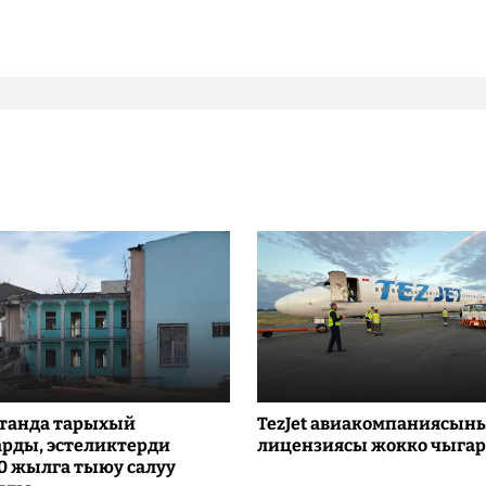
танда тарыхый
TezJet авиакомпаниясын
рды, эстеликтерди
лицензиясы жокко чыга
10 жылга тыюу салуу