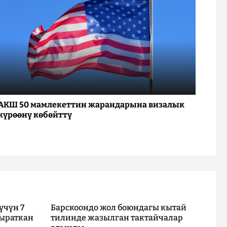
АКШ 50 мамлекеттин жарандарына визалык
күрөөнү көбөйттү
үчүн 7
Барскоондо жол боюндагы кытай
ыраткан
тилинде жазылган тактайчалар