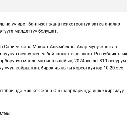
ына үч ирет баңгизат жана психотроптук затка анализ
түүгө милдеттүү болушат.
ан Сариев жана Максат Алымбеков. Алар муну жаштар
донуунун өсүшү менен байланыштырышкан. Республикалы
борборунун маалыматына ылайык, 2024-жылы 319 өспүрүм
у үчүн кайрылган, бирок чыныгы көрсөткүчтөр 10-20 эсе
ентябрында Бишкек жана Ош шаарларында ишке киргизүү
ялык.