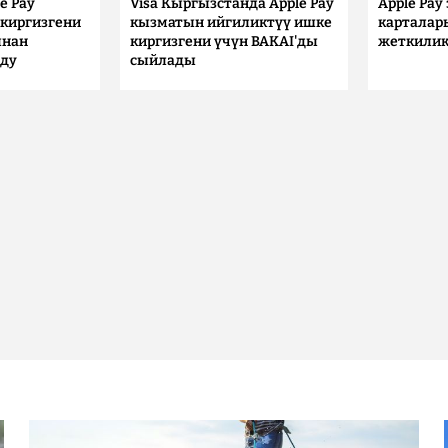
e Pay
Visa Кыргызстанда Apple Pay
Apple Pay
киргизгени
кызматын ийгиликтүү ишке
карталар
ынан
киргизгени үчүн BAKAI'ды
жеткилик
лду
сыйлады