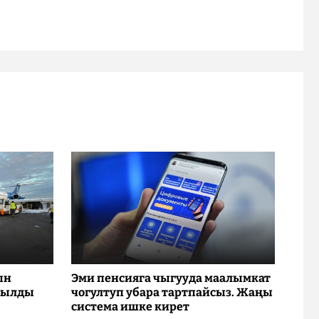
ын
Эми пенсияга чыгууда маалымкат
рылды
чогултуп убара тартпайсыз. Жаңы
система ишке кирет