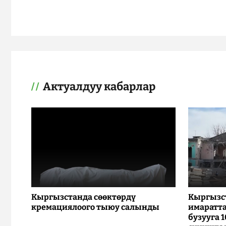
Актуалдуу кабарлар
Кыргызстанда сөөктөрдү
Кыргызс
кремациялоого тыюу салынды
имаратта
бузууга 