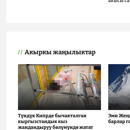
акысы са
Акыркы жаңылыктар
Түндүк Кипрде бычакталган
Эми Жең
кыргызстандык кыз
барлар г
жандандыруу бөлүмүндө жатат