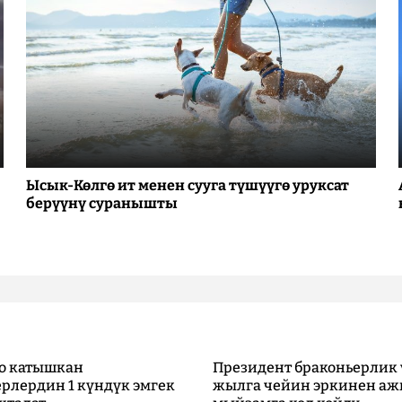
Ысык-Көлгө ит менен сууга түшүүгө уруксат
берүүнү суранышты
о катышкан
Президент браконьерлик 
рлердин 1 күндүк эмгек
жылга чейин эркинен аж