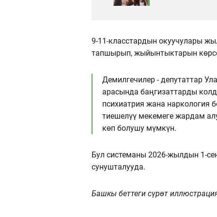
9-11-класстардын окуучулары жыл
тапшырып, жыйынтыктарын көрсө
Демилгечилер - депутаттар Ул
арасында баңгизаттарды кол
психиатрия жана наркология 
тиешелүү мекемеге жардам алу
көп болушу мүмкүн.
Бул системаны 2026-жылдын 1-с
сунушталууда.
Башкы беттеги сүрөт иллюстраци