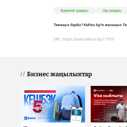
Бишкек шаары
Ош шаары
Темаңыз барбы? Kaktus.kg'ге жазыңыз Te
URL:
https://oper.kaktus.kg/17920
Бизнес жаңылыктар