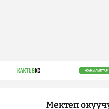
ЖАҢЫЛЫКТАР
Мектеп окууч