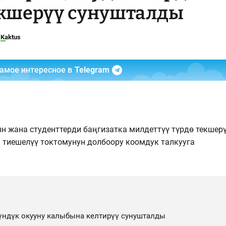
екшерүү сунушталды
Kaktus
самое интересное в
Telegram
н жана студенттерди баңгизатка милдеттүү түрдө текшер
 тиешелүү токтомунун долбоору коомдук талкууга
күндүк окууну калыбына келтирүү сунушталды