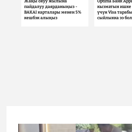
Жаңы окуу жылына
Optima Банк Appl
пайдалуу даярданыңыз -
кызматын ишке 
BAKAI карталары менен 5%
үчүн Visa тараб
кешбэк алыңыз
сыйлыкка ээ бо