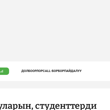
ДОЛБООРЛОР
CALL-БОРБОР
ПАЙДАЛУУ
уларын, студенттерди