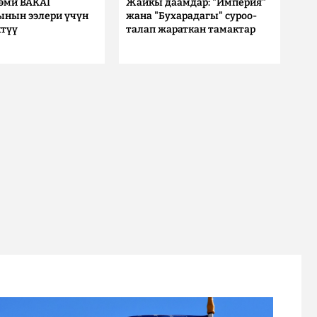
 эми BAKAI
Жайкы даамдар: "Империя"
ынын ээлери үчүн
жана "Бухарадагы" суроо-
түү
талап жараткан тамактар