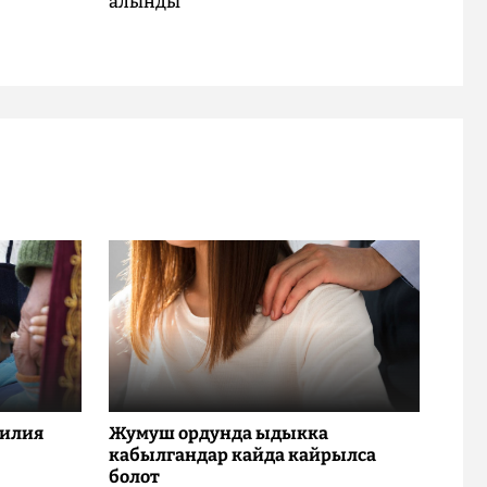
алынды
милия
Жумуш ордунда ыдыкка
кабылгандар кайда кайрылса
болот