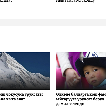
кталат
мыйзамга кол койду
иш чокусуна уруксаты
Өлкөдө балдарга кош фа
ана чыга алат
ыйгарууга уруксат берүү
демилгеленди