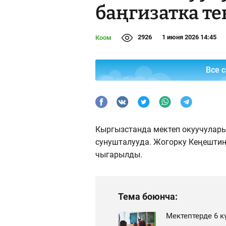
баңгизатка т
2926
1 июня 2026 14:45
Коом
Все 
Кыргызстанда мектеп окуучулары
сунушталууда. Жогорку Кеңештин
чыгарылды.
Тема боюнча:
Мектептерде 6 