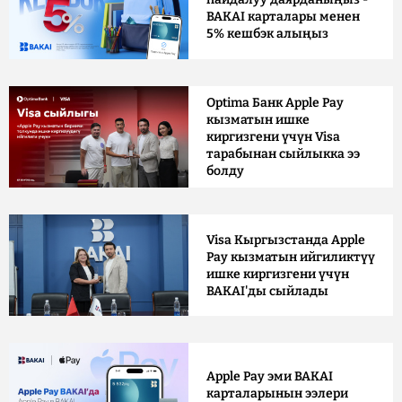
BAKAI карталары менен
5% кешбэк алыңыз
Optima Банк Apple Pay
кызматын ишке
киргизгени үчүн Visa
тарабынан сыйлыкка ээ
болду
Visa Кыргызстанда Apple
Pay кызматын ийгиликтүү
ишке киргизгени үчүн
BAKAI'ды сыйлады
Apple Pay эми BAKAI
карталарынын ээлери