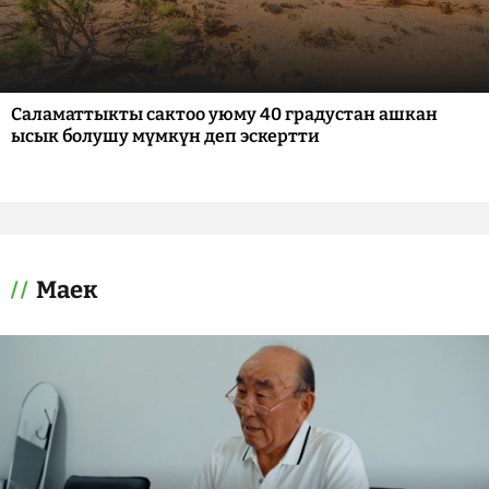
Саламаттыкты сактоо уюму 40 градустан ашкан
ысык болушу мүмкүн деп эскертти
Маек