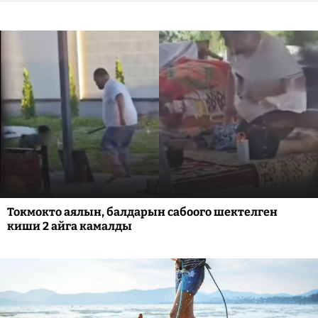
Токмокто аялын, балдарын сабоого шектелген
киши 2 айга камалды