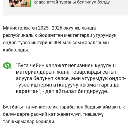
класс аттай турганы белгилүү болду
Министрлектен 2025–2026-окуу жылында
республикалык бюджеттен мектептерди утурумдук
оңдоп-түзөө иштерине 404 млн сом каралганын
кабарлады.
"Буга чейин каражат негизинен курулуш
материалдарын жана товарларды сатып
алууга бөлүнүп келсе, эми утурумдук оңдоп-
түзөө иштерин аткаруучу кызматтарга да
каралган", - деп айтылат билдирүүдө.
Бул багытта министрлик тарабынан бардык аймактык
бөлүмдөргө расмий кат жөнөтүлүп, тиешелүү
тапшырмалар берилди.