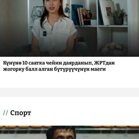
Күнүнө 10 саатка чейин даярданып, ЖРТдан
жогорку балл алган бүтүрүүчүнүн маеги
Спорт