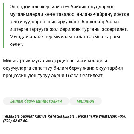
Ошондой эле жергиликтүү бийлик өкүлдөрүнө
мугалимдерди көчө тазалоо, айлана-чөйрөнү иретке
келтирүү, короо шыпыруу жана башка чарбалык
иштерге тартууга жол берилбей турганы эскертилет.
Мындай аракеттер мыйзам талаптарына каршы
келет.
Министрлик мугалимдердин негизги милдети -
окуучуларга сапаттуу билим берүү жана окуу-тарбия
процессин уюштуруу экенин баса белгилейт.
Билим берүү министрлиги
миллион
Темаңыз барбы? Kaktus.kg'ге жазыңыз Telegram же WhatsApp:
+996
(700) 62 07 60.