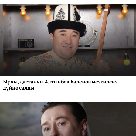
Ырчы, дастанчы Алтынбек Каленов мезгилсиз
дүйнө салды