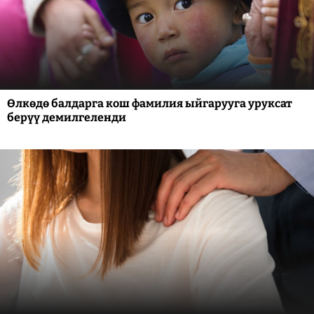
Өлкөдө балдарга кош фамилия ыйгарууга уруксат
берүү демилгеленди