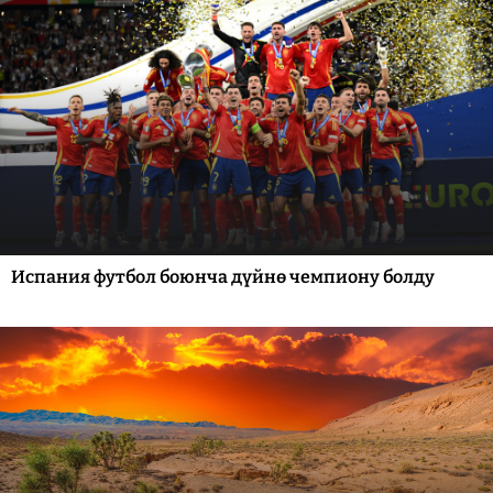
Испания футбол боюнча дүйнө чемпиону болду