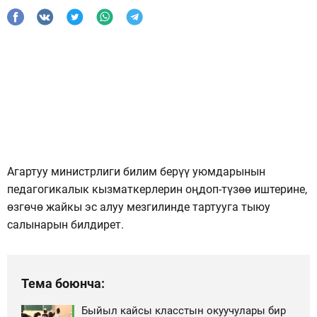
Агартуу министрлиги билим берүү уюмдарынын
педагогикалык кызматкерлерин оңдоп-түзөө иштерине,
өзгөчө жайкы эс алуу мезгилинде тартууга тыюу
салынарын билдирет.
Тема боюнча:
Быйыл кайсы класстын окуучулары бир