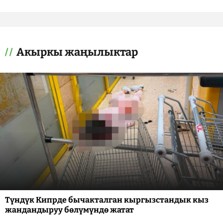
Акыркы жаңылыктар
Түндүк Кипрде бычакталган кыргызстандык кыз
жандандыруу бөлүмүндө жатат