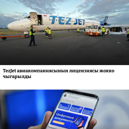
TezJet авиакомпаниясынын лицензиясы жокко
чыгарылды