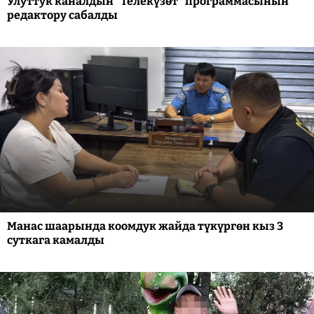
Улуттук каналдын "Телекүзөт" программасынын
редактору сабалды
Манас шаарында коомдук жайда түкүргөн кыз 3
суткага камалды