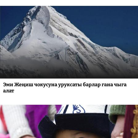
Эми Жеңиш чокусуна уруксаты барлар гана чыга
алат