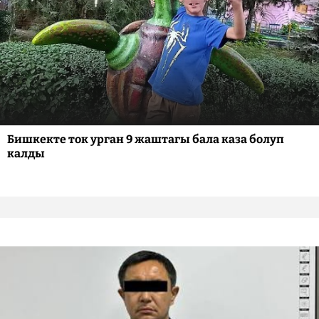
Бишкекте ток урган 9 жаштагы бала каза болуп
калды