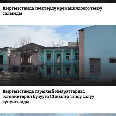
Кыргызстанда сөөктөрдү кремациялоого тыюу
салынды
Кыргызстанда тарыхый имараттарды,
эстеликтерди бузууга 10 жылга тыюу салуу
сунушталды