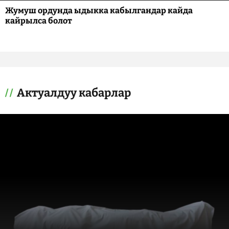
Жумуш ордунда ыдыкка кабылгандар кайда
кайрылса болот
Актуалдуу кабарлар