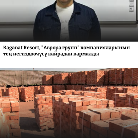
Kaganat Resort, "Аврора групп" компанияларынын
тең негиздөөчүсү кайрадан кармалды