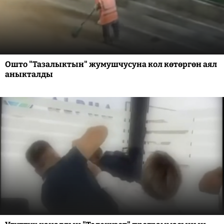
Ошто "Тазалыктын" жумушчусуна кол көтөргөн аял
аныкталды