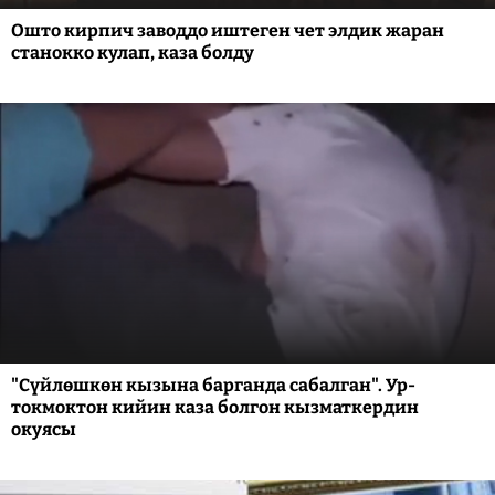
Ошто кирпич заводдо иштеген чет элдик жаран
станокко кулап, каза болду
"Сүйлөшкөн кызына барганда сабалган". Ур-
токмоктон кийин каза болгон кызматкердин
окуясы