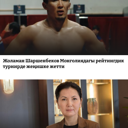
Жоламан Шаршенбеков Монголиядагы рейтингдик
турнирде жеңишке жетти