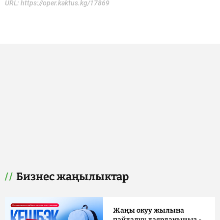
URL:
https://oper.kaktus.kg/17869
Бизнес жаңылыктар
Жаңы окуу жылына
пайдалуу даярданыңыз -