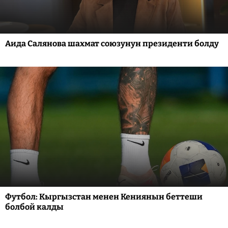
Аида Салянова шахмат союзунун президенти болду
Футбол: Кыргызстан менен Кениянын беттеши
болбой калды