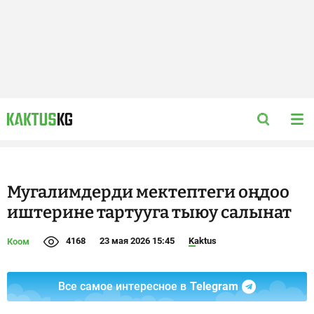
Мугалимдерди мектептеги оңдоо
иштерине тартууга тыюу салынат
4168
23 мая 2026 15:45
Kaktus
Коом
Все самое интересное в
Telegram