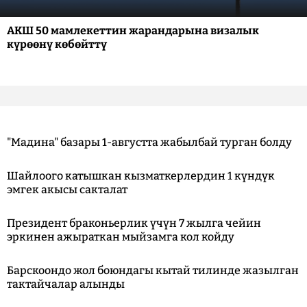
АКШ 50 мамлекеттин жарандарына визалык
күрөөнү көбөйттү
"Мадина" базары 1-августта жабылбай турган болду
Шайлоого катышкан кызматкерлердин 1 күндүк
эмгек акысы сакталат
Президент браконьерлик үчүн 7 жылга чейин
эркинен ажыраткан мыйзамга кол койду
Барскоондо жол боюндагы кытай тилинде жазылган
тактайчалар алынды