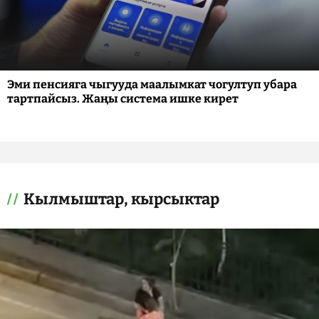
Эми пенсияга чыгууда маалымкат чогултуп убара
тартпайсыз. Жаңы система ишке кирет
Кылмыштар, кырсыктар