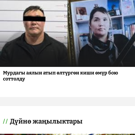
Мурдагы аялын атып өлтүргөн киши өмүр бою
соттолду
Дүйнө жаңылыктары