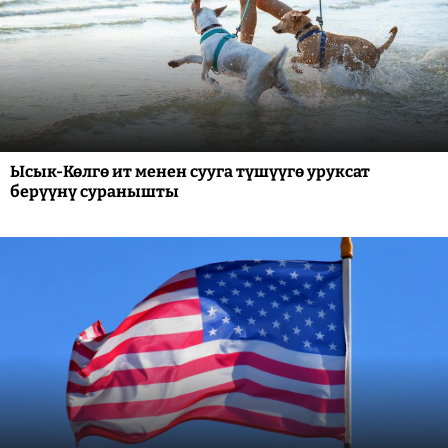
Ысык-Көлгө ит менен сууга түшүүгө уруксат
берүүнү суранышты