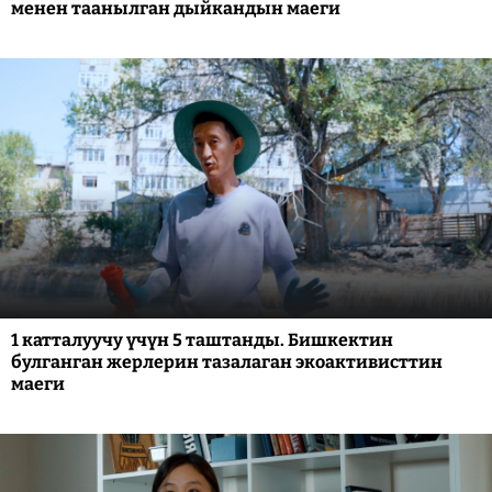
менен таанылган дыйкандын маеги
1 катталуучу үчүн 5 таштанды. Бишкектин
булганган жерлерин тазалаган экоактивисттин
маеги