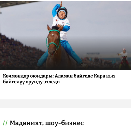
Көчмөндөр оюндары: Аламан байгеде Кара кыз
байгелүү орунду ээледи
Маданият, шоу-бизнес