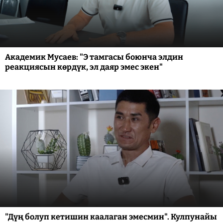
Академик Мусаев: "Э тамгасы боюнча элдин
реакциясын көрдүк, эл даяр эмес экен"
"Дүң болуп кетишин каалаган эмесмин". Кулпунайы