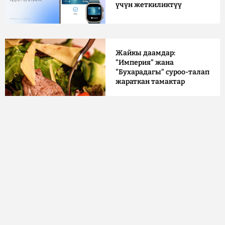
үчүн жеткиликтүү
Жайкы даамдар:
"Империя" жана
"Бухарадагы" суроо-талап
жараткан тамактар