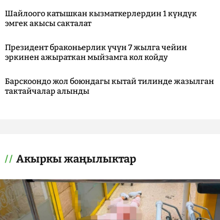
Шайлоого катышкан кызматкерлердин 1 күндүк
эмгек акысы сакталат
Президент браконьерлик үчүн 7 жылга чейин
эркинен ажыраткан мыйзамга кол койду
Барскоондо жол боюндагы кытай тилинде жазылган
тактайчалар алынды
Акыркы жаңылыктар