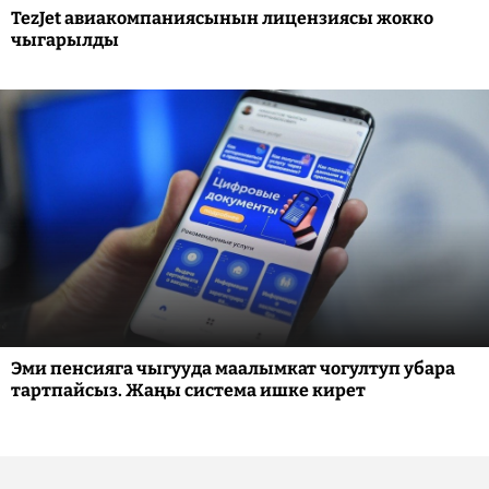
TezJet авиакомпаниясынын лицензиясы жокко
чыгарылды
Эми пенсияга чыгууда маалымкат чогултуп убара
тартпайсыз. Жаңы система ишке кирет