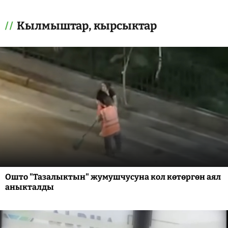
Кылмыштар, кырсыктар
Ошто "Тазалыктын" жумушчусуна кол көтөргөн аял
аныкталды