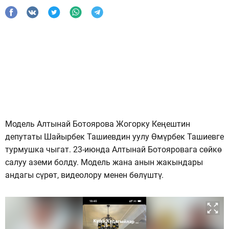
Модель Алтынай Ботоярова Жогорку Кеңештин
депутаты Шайырбек Ташиевдин уулу Өмүрбек Ташиевге
турмушка чыгат. 23-июнда Алтынай Ботояровага сөйкө
салуу аземи болду. Модель жана анын жакындары
андагы сүрөт, видеолору менен бөлүштү.