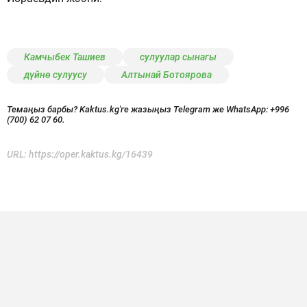
Камчыбек Ташиев
сулуулар сынагы
дүйнө сулуусу
Алтынай Ботоярова
Темаңыз барбы? Kaktus.kg'ге жазыңыз Telegram же WhatsApp:
+996
(700) 62 07 60.
URL:
https://oper.kaktus.kg/16439