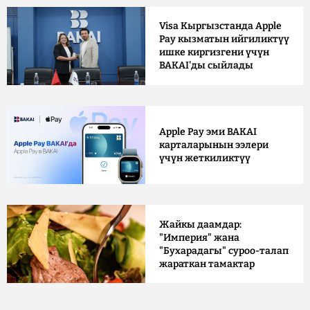
Visa Кыргызстанда Apple
Pay кызматын ийгиликтүү
ишке киргизгени үчүн
BAKAI'ды сыйлады
Apple Pay эми BAKAI
карталарынын ээлери
үчүн жеткиликтүү
Жайкы даамдар:
"Империя" жана
"Бухарадагы" суроо-талап
жараткан тамактар