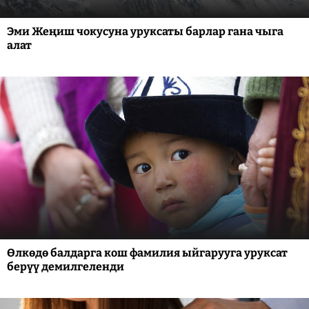
Эми Жеңиш чокусуна уруксаты барлар гана чыга
алат
Өлкөдө балдарга кош фамилия ыйгарууга уруксат
берүү демилгеленди