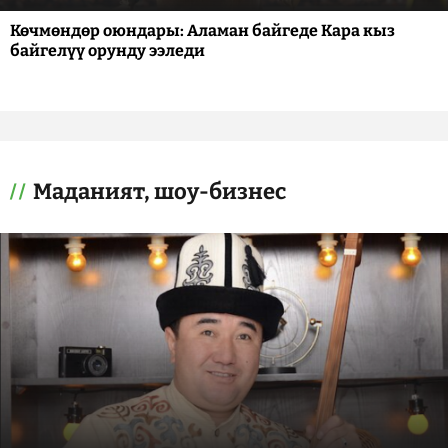
Көчмөндөр оюндары: Аламан байгеде Кара кыз
байгелүү орунду ээледи
Маданият, шоу-бизнес