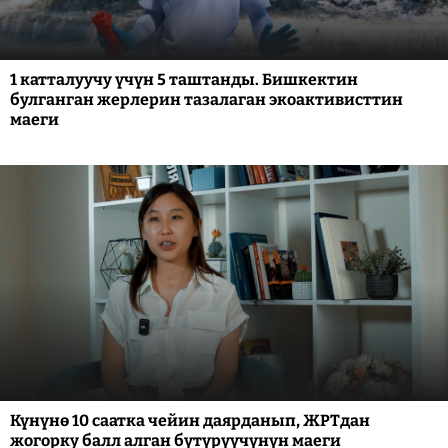
1 катталуучу үчүн 5 таштанды. Бишкектин
булганган жерлерин тазалаган экоактивисттин
маеги
Күнүнө 10 саатка чейин даярданып, ЖРТдан
жогорку балл алган бүтүрүүчүнүн маеги