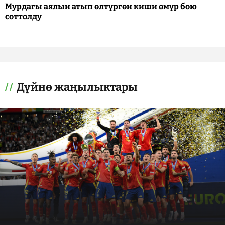
Мурдагы аялын атып өлтүргөн киши өмүр бою
соттолду
Дүйнө жаңылыктары