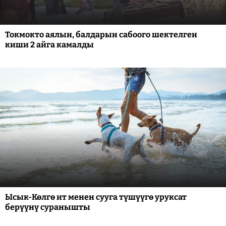
Токмокто аялын, балдарын сабоого шектелген
киши 2 айга камалды
Ысык-Көлгө ит менен сууга түшүүгө уруксат
берүүнү суранышты