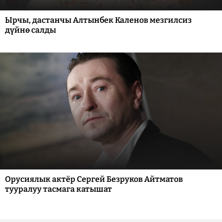
Ырчы, дастанчы Алтынбек Каленов мезгилсиз
дүйнө салды
Орусиялык актёр Сергей Безруков Айтматов
тууралуу тасмага катышат