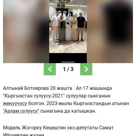
1
/
3
Алтынай Ботоярова 20 жашта . Ал 17 жашында
"Кыргызстан сулуусу-2021" сулуулар сынганын
жеңүүчүсү
болгон. 2023-жылы Кыргызстандын атынан
"Аалам сулуусу"
сынагына да катышкан.
Модель Жогорку Кеңештин экс-депутаты Самат
Ибраевдин жээни.