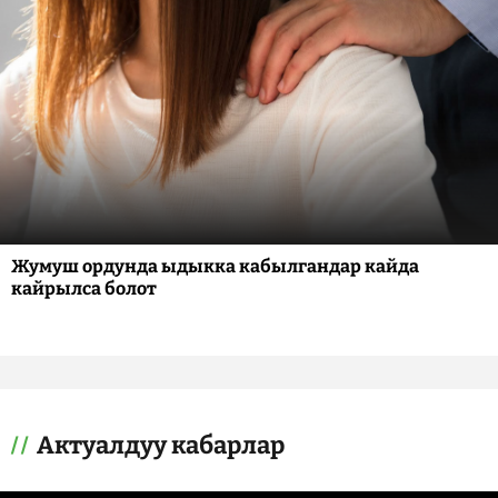
Жумуш ордунда ыдыкка кабылгандар кайда
кайрылса болот
Актуалдуу кабарлар