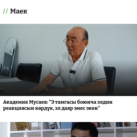
Маек
Академик Мусаев: "Э тамгасы боюнча элдин
реакциясын көрдүк, эл даяр эмес экен"