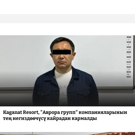
Kaganat Resort, "Аврора групп" компанияларынын
тең негиздөөчүсү кайрадан кармалды