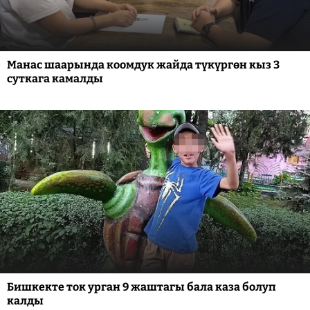
Манас шаарында коомдук жайда түкүргөн кыз 3
суткага камалды
Бишкекте ток урган 9 жаштагы бала каза болуп
калды