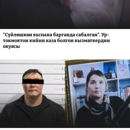
"Сүйлөшкөн кызына барганда сабалган". Ур-
токмоктон кийин каза болгон кызматкердин
окуясы