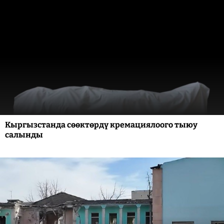
Кыргызстанда сөөктөрдү кремациялоого тыюу
салынды