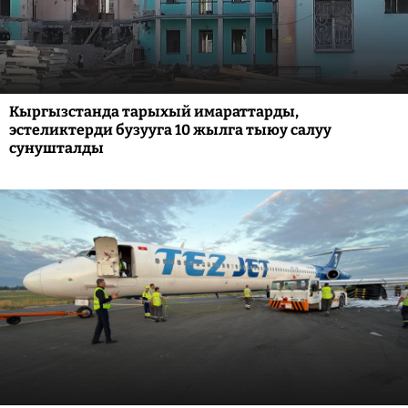
Кыргызстанда тарыхый имараттарды,
эстеликтерди бузууга 10 жылга тыюу салуу
сунушталды