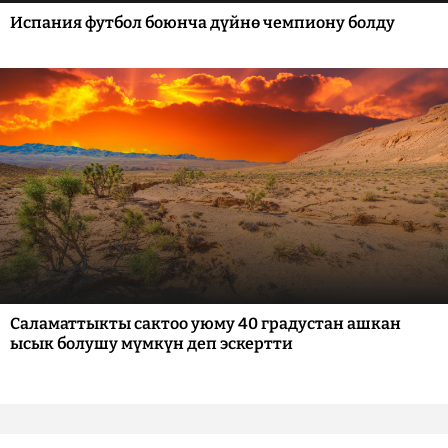
Испания футбол боюнча дүйнө чемпиону болду
Саламаттыкты сактоо уюму 40 градустан ашкан
ысык болушу мүмкүн деп эскертти