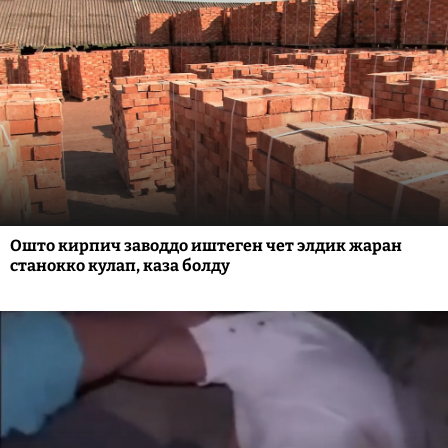
Ошто кирпич заводдо иштеген чет элдик жаран
станокко кулап, каза болду