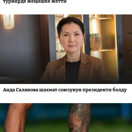
турнирде жеңишке жетти
Аида Салянова шахмат союзунун президенти болду