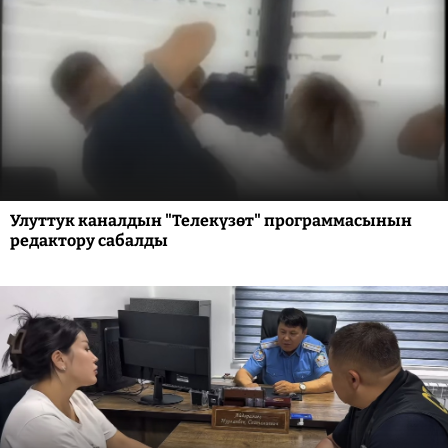
Улуттук каналдын "Телекүзөт" программасынын
редактору сабалды