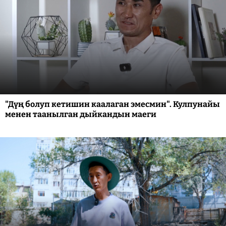
"Дүң болуп кетишин каалаган эмесмин". Кулпунайы
менен таанылган дыйкандын маеги