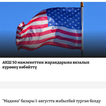
АКШ 50 мамлекеттин жарандарына визалык
күрөөнү көбөйттү
"Мадина" базары 1-августта жабылбай турган болду