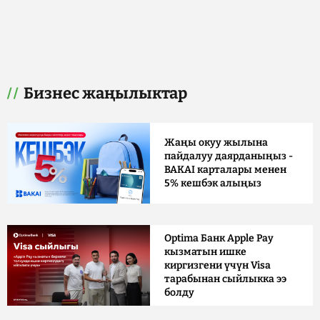
Бизнес жаңылыктар
Жаңы окуу жылына
пайдалуу даярданыңыз -
BAKAI карталары менен
5% кешбэк алыңыз
Optima Банк Apple Pay
кызматын ишке
киргизгени үчүн Visa
тарабынан сыйлыкка ээ
болду