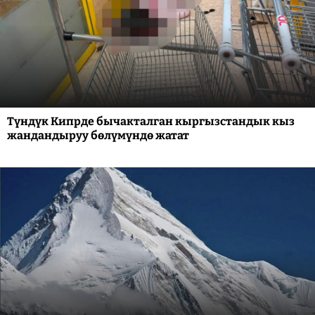
Түндүк Кипрде бычакталган кыргызстандык кыз
жандандыруу бөлүмүндө жатат