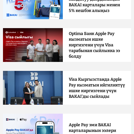
BAKAI карталары менен
5% кешбэк алыңыз
Optima Банк Apple Pay
кызматын ишке
киргизгени үчүн Visa
тарабынан сыйлыкка ээ
болду
Visa Кыргызстанда Apple
Pay кызматын ийгиликтүү
ишке киргизгени үчүн
BAKAI'ды сыйлады
Apple Pay эми BAKAI
карталарынын ээлери