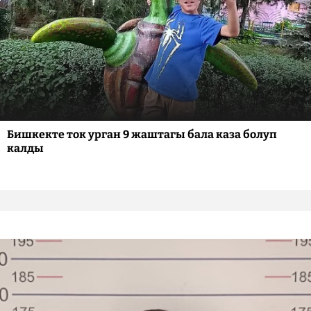
Бишкекте ток урган 9 жаштагы бала каза болуп
калды