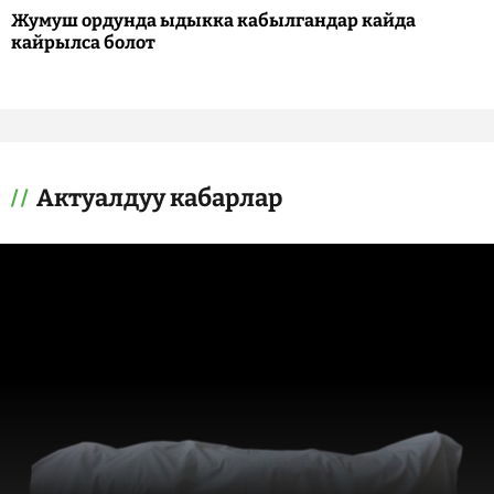
Жумуш ордунда ыдыкка кабылгандар кайда
кайрылса болот
Актуалдуу кабарлар