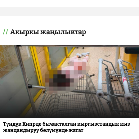
Акыркы жаңылыктар
Түндүк Кипрде бычакталган кыргызстандык кыз
жандандыруу бөлүмүндө жатат