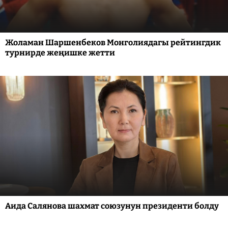
Жоламан Шаршенбеков Монголиядагы рейтингдик
турнирде жеңишке жетти
Аида Салянова шахмат союзунун президенти болду