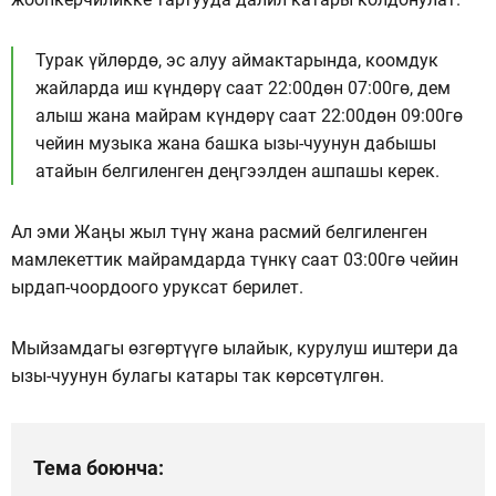
Турак үйлөрдө, эс алуу аймактарында, коомдук
жайларда иш күндөрү саат 22:00дөн 07:00гө, дем
алыш жана майрам күндөрү саат 22:00дөн 09:00гө
чейин музыка жана башка ызы-чуунун дабышы
атайын белгиленген деңгээлден ашпашы керек.
Ал эми Жаңы жыл түнү жана расмий белгиленген
мамлекеттик майрамдарда түнкү саат 03:00гө чейин
ырдап-чоордоого уруксат берилет.
Мыйзамдагы өзгөртүүгө ылайык, курулуш иштери да
ызы-чуунун булагы катары так көрсөтүлгөн.
Тема боюнча: