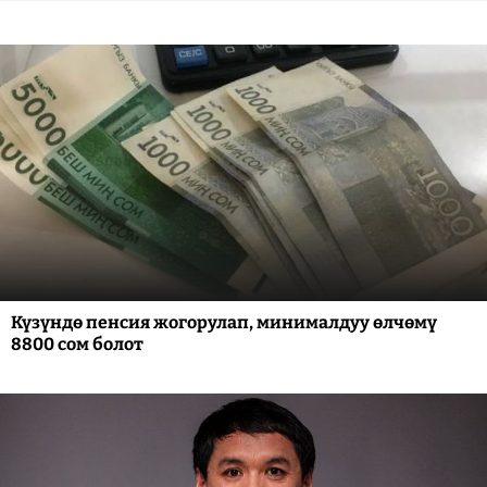
Күзүндө пенсия жогорулап, минималдуу өлчөмү
8800 сом болот