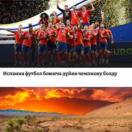
Испания футбол боюнча дүйнө чемпиону болду