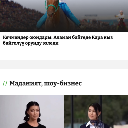
Көчмөндөр оюндары: Аламан байгеде Кара кыз
байгелүү орунду ээледи
Маданият, шоу-бизнес