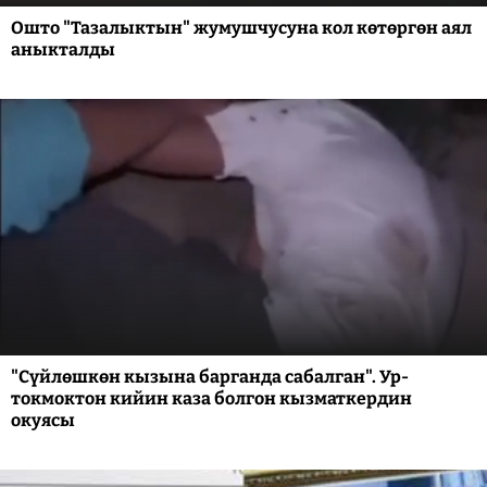
Ошто "Тазалыктын" жумушчусуна кол көтөргөн аял
аныкталды
"Сүйлөшкөн кызына барганда сабалган". Ур-
токмоктон кийин каза болгон кызматкердин
окуясы