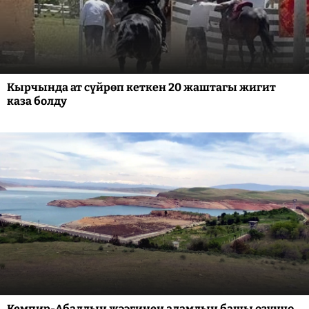
Кырчында ат сүйрөп кеткен 20 жаштагы жигит
каза болду
Кемпир-Абаддын жээгинен адамдын башы өзүнчө,