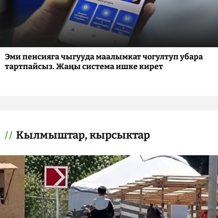
Эми пенсияга чыгууда маалымкат чогултуп убара
тартпайсыз. Жаңы система ишке кирет
Кылмыштар, кырсыктар