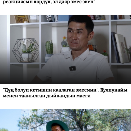
реакциясын көрдүк, эл даяр эмес экен"
"Дүң болуп кетишин каалаган эмесмин". Кулпунайы
менен таанылган дыйкандын маеги