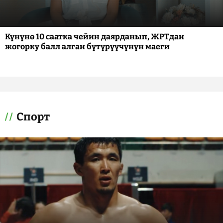
Күнүнө 10 саатка чейин даярданып, ЖРТдан
жогорку балл алган бүтүрүүчүнүн маеги
Спорт