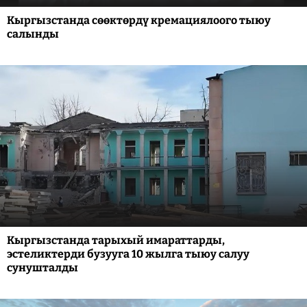
Кыргызстанда сөөктөрдү кремациялоого тыюу
салынды
Кыргызстанда тарыхый имараттарды,
эстеликтерди бузууга 10 жылга тыюу салуу
сунушталды