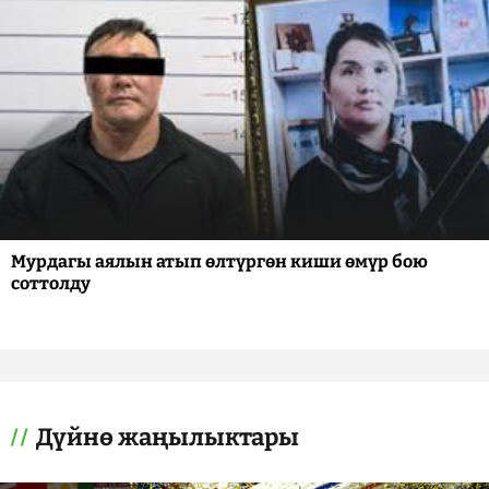
Мурдагы аялын атып өлтүргөн киши өмүр бою
соттолду
Дүйнө жаңылыктары