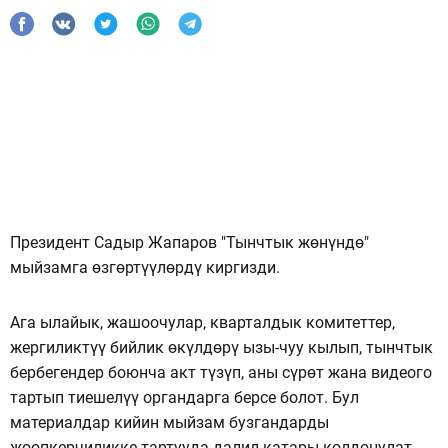
Президент Садыр Жапаров "Тынчтык жөнүндө"
мыйзамга өзгөртүүлөрдү киргизди.
Ага ылайык, жашоочулар, кварталдык комитеттер,
жергиликтүү бийлик өкүлдөрү ызы-чуу кылып, тынчтык
бербегендер боюнча акт түзүп, аны сүрөт жана видеого
тартып тиешелүү органдарга берсе болот. Бул
материалдар кийин мыйзам бузгандарды
жоопкерчиликке тартууда далил катары колдонулат.