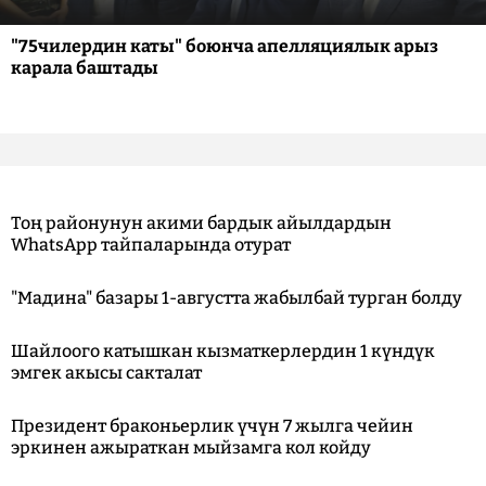
"75чилердин каты" боюнча апелляциялык арыз
карала баштады
Тоң районунун акими бардык айылдардын
WhatsApp тайпаларында отурат
"Мадина" базары 1-августта жабылбай турган болду
Шайлоого катышкан кызматкерлердин 1 күндүк
эмгек акысы сакталат
Президент браконьерлик үчүн 7 жылга чейин
эркинен ажыраткан мыйзамга кол койду