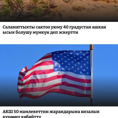
Саламаттыкты сактоо уюму 40 градустан ашкан
ысык болушу мүмкүн деп эскертти
АКШ 50 мамлекеттин жарандарына визалык
күрөөнү көбөйттү