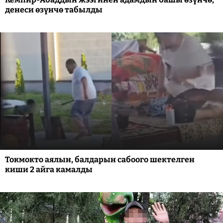
денеси өзүнчө табылды
Токмокто аялын, балдарын сабоого шектелген
киши 2 айга камалды