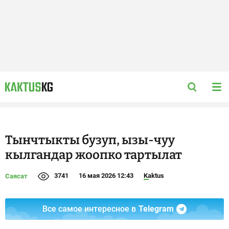
Тынчтыкты бузуп, ызы-чуу
кылгандар жоопко тартылат
3741
16 мая 2026 12:43
Kaktus
Саясат
Все самое интересное в
Telegram