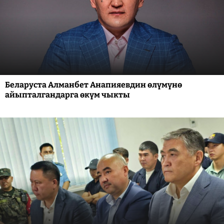
Беларуста Алманбет Анапияевдин өлүмүнө
айыпталгандарга өкүм чыкты