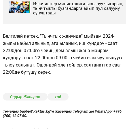
Ички иштер министрлиги ызы-чуу чыгарып,
тынчтыкты бузгандарга айып пул салууну
сунуштады
Белгилей кетсек, "Тынчтык жөнүндө" мыйзам 2024-
жылы кабыл алынып, ага ылайык, иш күндөрү - саат
22:00дөн 07:00гө чейин, дем алыш жана майрам
күндөрү - саат 22:00дөн 09:00гө чейин ызы-чуу кылууга
тыюу салынат. Ошондой эле тойлор, салтанаттар саат
22:00дө бүтүшү керек.
Садыр Жапаров
той
Темаңыз барбы? Kaktus.kg'ге жазыңыз Telegram же WhatsApp:
+996
(700) 62 07 60.