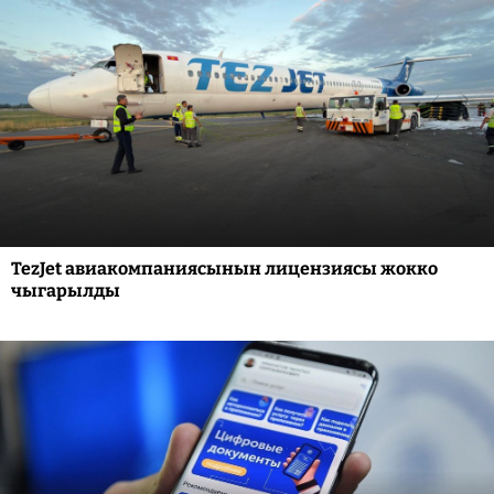
TezJet авиакомпаниясынын лицензиясы жокко
чыгарылды