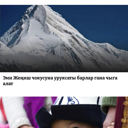
Эми Жеңиш чокусуна уруксаты барлар гана чыга
алат