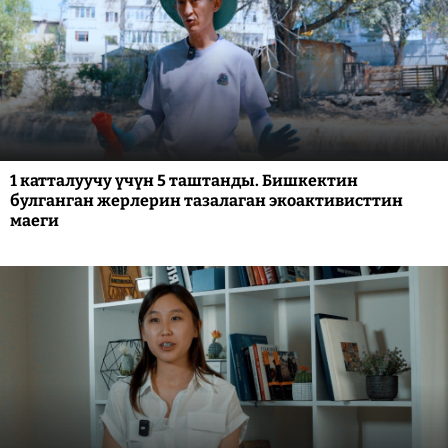
1 катталуучу үчүн 5 таштанды. Бишкектин
булганган жерлерин тазалаган экоактивисттин
маеги