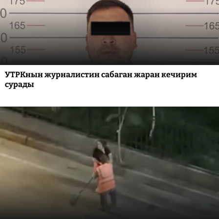
УТРКнын журналистин сабаган жаран кечирим
сурады