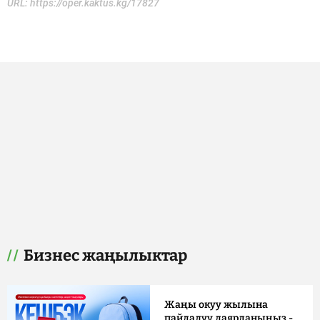
URL:
https://oper.kaktus.kg/17827
Бизнес жаңылыктар
Жаңы окуу жылына
пайдалуу даярданыңыз -