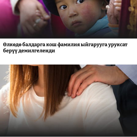
Өлкөдө балдарга кош фамилия ыйгарууга уруксат
берүү демилгеленди