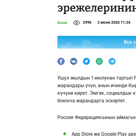
эрежелеринин
2996
2 июня 2026 11:24
Коом
Все 
Ушул жылдын 1-июлунан тартып 
жарандары үчүн, анын ичинде К
күчүнө кирет. Эмгек, социалдык
боюнча жарандарга эскертет.
Россия Федерациясынын аймагына
App Store же Google Play а