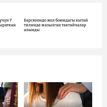
үчүн 7
Барскоондо жол боюндагы кытай
ыраткан
тилинде жазылган тактайчалар
алынды