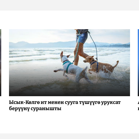
Ысык-Көлгө ит менен сууга түшүүгө уруксат
берүүнү суранышты