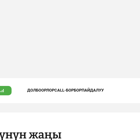
ДОЛБООРЛОР
CALL-БОРБОР
ПАЙДАЛУУ
үүнүн жаңы