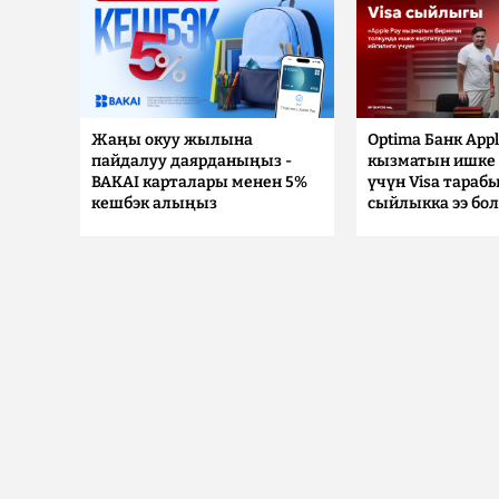
Жаңы окуу жылына
Optima Банк Appl
пайдалуу даярданыңыз -
кызматын ишке 
BAKAI карталары менен 5%
үчүн Visa тараб
кешбэк алыңыз
сыйлыкка ээ бо