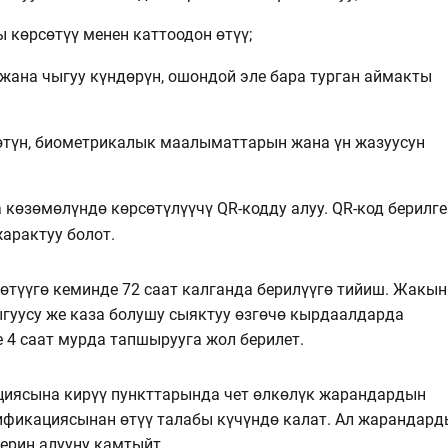
көрсөтүү менен каттоодон өтүү;
жана чыгуу күндөрүн, ошондой эле бара турган аймакты
рөтүн, биометрикалык маалыматтарын жана үн жазуусун
а көзөмөлүндө көрсөтүлүүчү QR-кодду алуу. QR-код берилге
жарактуу болот.
өтүүгө кеминде 72 саат калганда берилүүгө тийиш. Жакын
гуусу же каза болушу сыяктуу өзгөчө кырдаалдарда
 4 саат мурда тапшырууга жол берилет.
циясына кирүү пункттарында чет өлкөлүк жарандардын
фикациясынан өтүү талабы күчүндө калат. Ал жарандард
ерин алууну камтыйт.