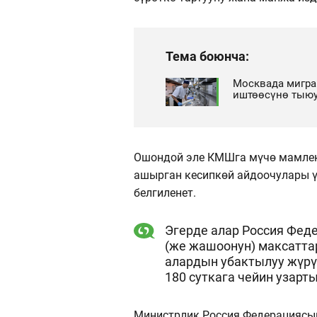
Тема боюнча:
Москвада мигра
иштөөсүнө тыюу
Ошондой эле КМШга мүчө мамлек
ашырган кесипкөй айдоочулары ү
белгиленет.
Эгерде алар Россия Фед
(же жашоонун) максатта
алардын убактылуу жүр
180 суткага чейин узарт
Министрлик Россия Федерациясын