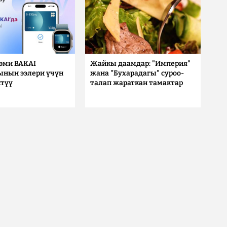
 эми BAKAI
Жайкы даамдар: "Империя"
ынын ээлери үчүн
жана "Бухарадагы" суроо-
түү
талап жараткан тамактар