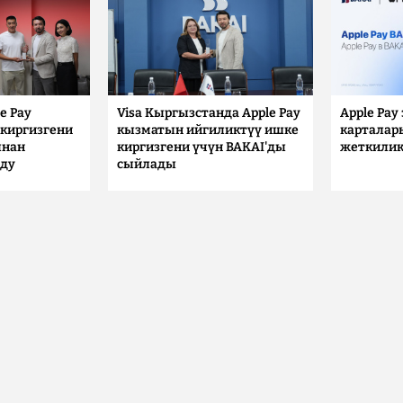
e Pay
Visa Кыргызстанда Apple Pay
Apple Pay
киргизгени
кызматын ийгиликтүү ишке
карталар
ынан
киргизгени үчүн BAKAI'ды
жеткилик
лду
сыйлады