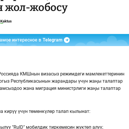
 жол-жобосу
Kaktus
самое интересное в
Telegram
Россияда КМШнын визасыз режимдеги мамлекеттеринин
ыргыз Республикасынын жарандары үчүн жаңы талаптар
 камсыздоо жана миграция министрлиги жаңы талаптар
 кирүү үчүн төмөнкүлөр талап кылынат:
ркылуу "RuID" мобилдик тиркемесин жүктөп алуу;