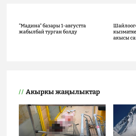
"Мадина" базары 1-августта
Шайлоог
жабылбай турган болду
кызматке
акысы са
Акыркы жаңылыктар