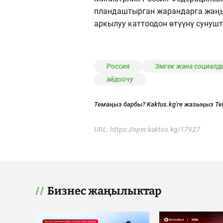
пландаштырган жарандарга жаңы 
аркылуу каттоодон өтүүнү сунушт
Россия
Эмгек жана социалд
айдоочу
Темаңыз барбы? Kaktus.kg'ге жазыңыз Te
URL:
https://oper.kaktus.kg/17927
Бизнес жаңылыктар