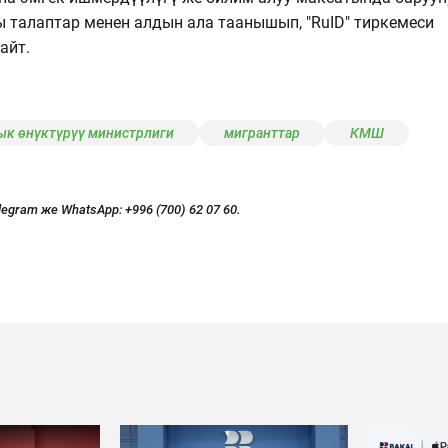
талаптар менен алдын ала таанышып, "RuID" тиркемеси
айт.
ык өнүктүрүү министрлиги
мигранттар
КМШ
legram же WhatsApp:
+996 (700) 62 07 60.