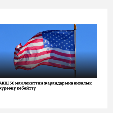
АКШ 50 мамлекеттин жарандарына визалык
күрөөнү көбөйттү