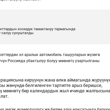
нттардын коомдук тамактануу тармагында
 салуу сунушталды
еттердин эл аралык автомобиль ташууларын жүзөгө
чүн Россияда убактылуу болуу мөөнөтү узартылганы
ерациясына кирүүнүн жана өлкө аймагында жүрүүнү
ры жөнүндө белгиленген тартипте арыз беришсе,
үү мөөнөтү бир календардык жыл ичинде жалпысын
ылат.
а эмгек ишмердүүлүгү же билим алуу максатында баруун