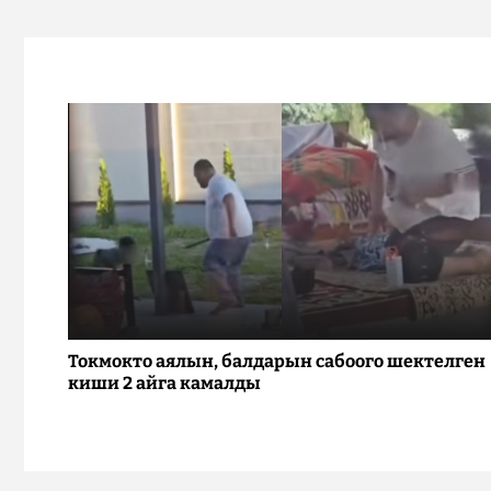
Токмокто аялын, балдарын сабоого шектелген
киши 2 айга камалды