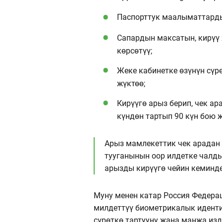
Паспорттук маалыматтарды 
Сапардын максатын, кирүү 
көрсөтүү;
Жеке кабинетке өзүнүн сү
жүктөө;
Кирүүгө арыз берип, чек ар
күндөн тартып 90 күн бою 
Арыз мамлекеттик чек арадан 
тууганынын оор илдетке чалды
арызды кирүүгө чейин кеминде
Муну менен катар Россия Федера
милдеттүү биометрикалык иденти
сүрөткө тартууну жана манжа изд