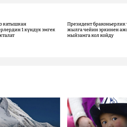
о катышкан
Президент браконьерлик 
рлердин 1 күндүк эмгек
жылга чейин эркинен аж
кталат
мыйзамга кол койду