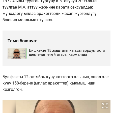
1972-жылы туулган тургуну К.Б. өзүнүн 2009-жылы
туулган М.А. аттуу жээнине карата сексуалдык
мүнөздөгү ыплас аракеттерди жасап жүргөндүгү
боюнча маалымат түшкөн.
Тема боюнча:
Бишкекте 15 жаштагы кызды зордуктоого
шектелип өгөй атасы кармалды
Бул факты 12-октябрь күнү каттоого алынып, ошол эле
күнү 158-берене (ыплас аракеттер) кылмыш иши
козголгон.