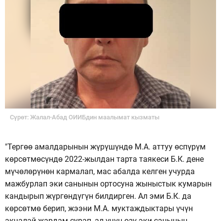
Сүрөт: Жалал-Абад ОИИБдин маалымат кызматы
"Тергөө амалдарынын жүрүшүндө М.А. аттуу өспүрүм
көрсөтмөсүндө 2022-жылдан тарта таякеси Б.К. дене
мүчөлөрүнөн кармалап, мас абалда келген учурда
мажбурлап эки санынын ортосуна жыныстык кумарын
кандырып жүргөндүгүн билдирген. Ал эми Б.К. да
көрсөтмө берип, жээни М.А. муктаждыктары үчүн
акчалай жардам сурап, ал үчүн өзү эки санынын