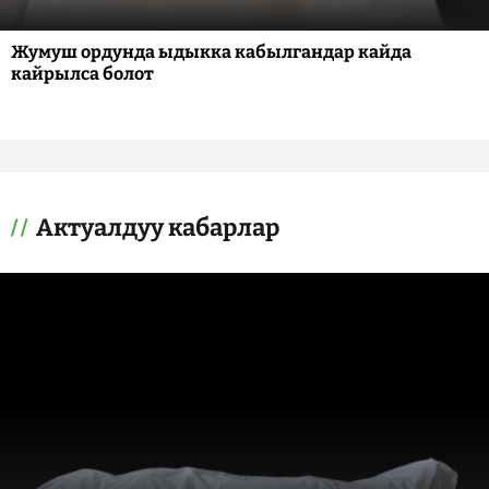
Жумуш ордунда ыдыкка кабылгандар кайда
кайрылса болот
Актуалдуу кабарлар