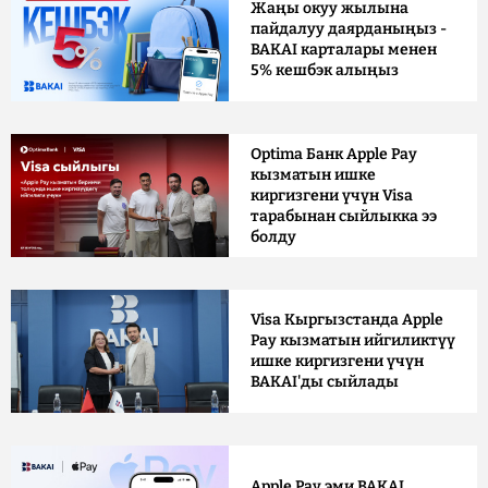
Жаңы окуу жылына
пайдалуу даярданыңыз -
BAKAI карталары менен
5% кешбэк алыңыз
Optima Банк Apple Pay
кызматын ишке
киргизгени үчүн Visa
тарабынан сыйлыкка ээ
болду
Visa Кыргызстанда Apple
Pay кызматын ийгиликтүү
ишке киргизгени үчүн
BAKAI'ды сыйлады
Apple Pay эми BAKAI