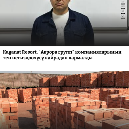
Kaganat Resort, "Аврора групп" компанияларынын
тең негиздөөчүсү кайрадан кармалды