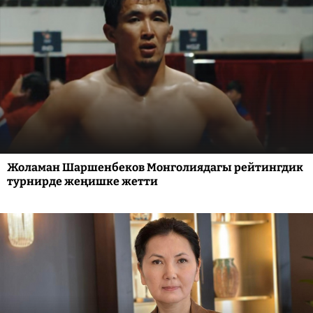
Жоламан Шаршенбеков Монголиядагы рейтингдик
турнирде жеңишке жетти