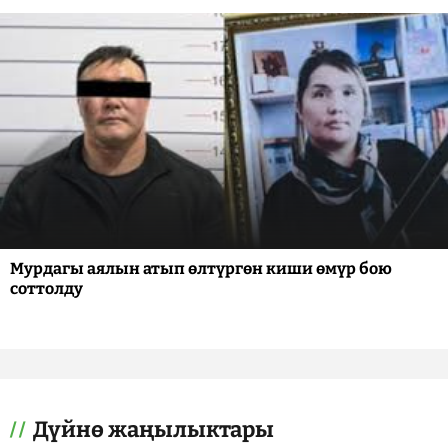
Мурдагы аялын атып өлтүргөн киши өмүр бою
соттолду
Дүйнө жаңылыктары