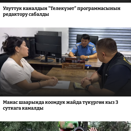
Улуттук каналдын "Телекүзөт" программасынын
редактору сабалды
Манас шаарында коомдук жайда түкүргөн кыз 3
суткага камалды