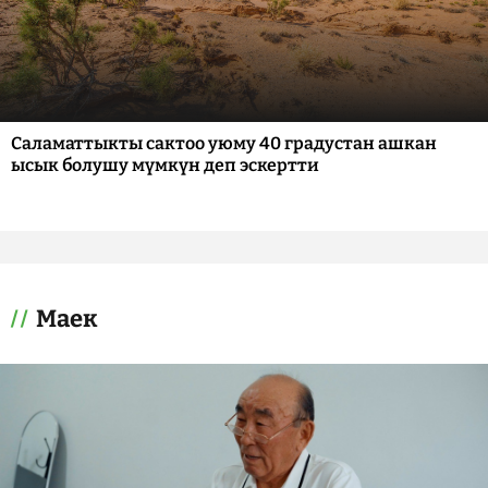
Саламаттыкты сактоо уюму 40 градустан ашкан
ысык болушу мүмкүн деп эскертти
Маек