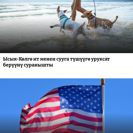
Ысык-Көлгө ит менен сууга түшүүгө уруксат
берүүнү суранышты