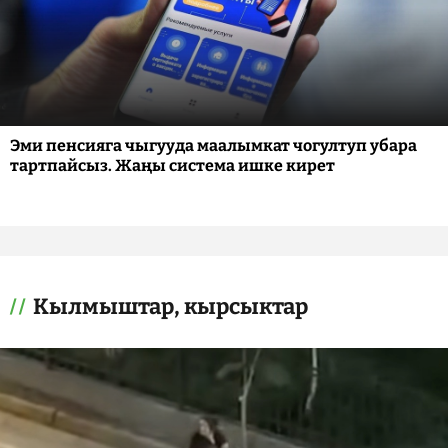
Эми пенсияга чыгууда маалымкат чогултуп убара
тартпайсыз. Жаңы система ишке кирет
Кылмыштар, кырсыктар