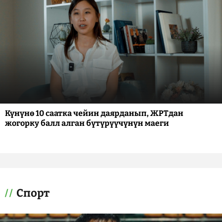
Күнүнө 10 саатка чейин даярданып, ЖРТдан
жогорку балл алган бүтүрүүчүнүн маеги
Спорт