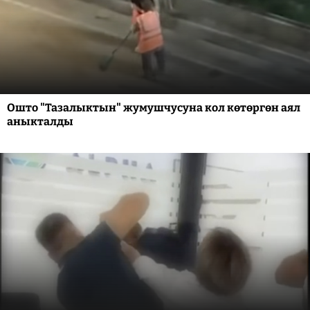
Ошто "Тазалыктын" жумушчусуна кол көтөргөн аял
аныкталды