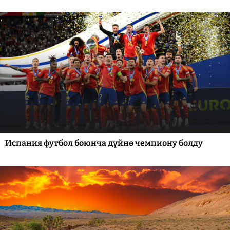
Испания футбол боюнча дүйнө чемпиону болду