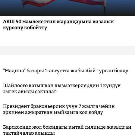
АКШ 50 мамлекеттин жарандарына визалык
күрөөнү көбөйттү
"Мадина" базары 1-августта жабылбай турган болду
Шайлоого катышкан кызматкерлердин 1 күндүк
эмгек акысы сакталат
Президент браконьерлик үчүн 7 жылга чейин
эркинен ажыраткан мыйзамга кол койду
Барскоондо жол боюндагы кытай тилинде жазылган
тактайчалар алынды