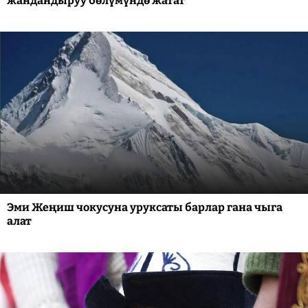
жандандыруу бөлүмүндө жатат
Эми Жеңиш чокусуна уруксаты барлар гана чыга
алат