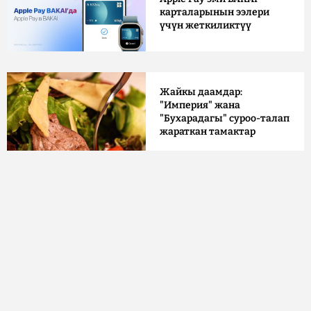
карталарынын ээлери
үчүн жеткиликтүү
Жайкы даамдар:
"Империя" жана
"Бухарадагы" суроо-талап
жараткан тамактар