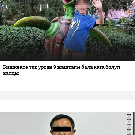
Бишкекте ток урган 9 жаштагы бала каза болуп
калды