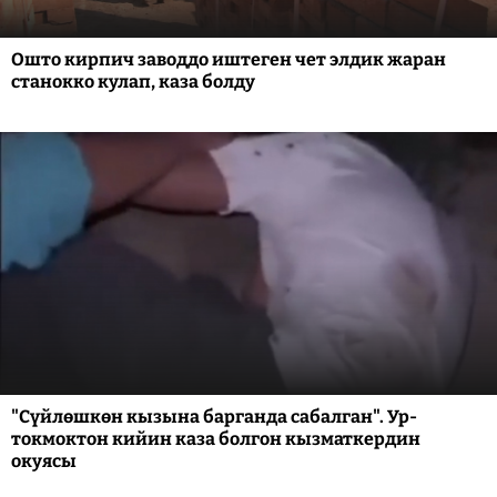
Ошто кирпич заводдо иштеген чет элдик жаран
станокко кулап, каза болду
"Сүйлөшкөн кызына барганда сабалган". Ур-
токмоктон кийин каза болгон кызматкердин
окуясы