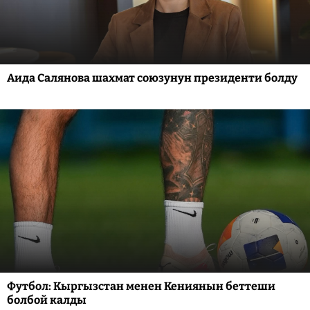
Аида Салянова шахмат союзунун президенти болду
Футбол: Кыргызстан менен Кениянын беттеши
болбой калды