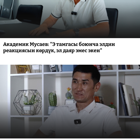
Академик Мусаев: "Э тамгасы боюнча элдин
реакциясын көрдүк, эл даяр эмес экен"