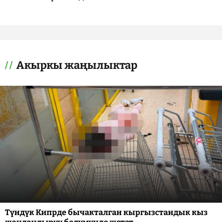
Акыркы жаңылыктар
Түндүк Кипрде бычакталган кыргызстандык кыз