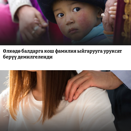
Өлкөдө балдарга кош фамилия ыйгарууга уруксат
берүү демилгеленди