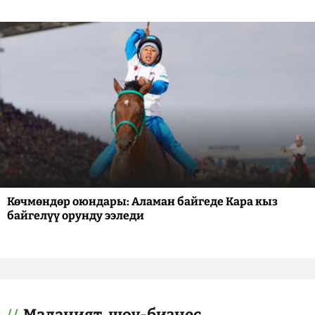
Көчмөндөр оюндары: Аламан байгеде Кара кыз
байгелүү орунду ээледи
Маданият, шоу-бизнес