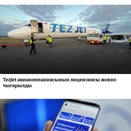
TezJet авиакомпаниясынын лицензиясы жокко
чыгарылды