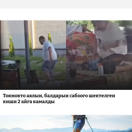
Токмокто аялын, балдарын сабоого шектелген
киши 2 айга камалды