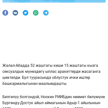
Жалал-Абадда 52 жаштагы киши 15 жаштагы кызга
сексуалдык мүнөздөгү ыплас аракеттерди жасаганга
шектелди. Бул туурасында облустук ички иштер
башкармалыгынан маалымдашты.
Белгилүү болгондой, Ноокен РИИБдин нөөмөт бөлүмүнө
Бүргөндү-Достук айыл аймагынын Адыр-1 айылынын