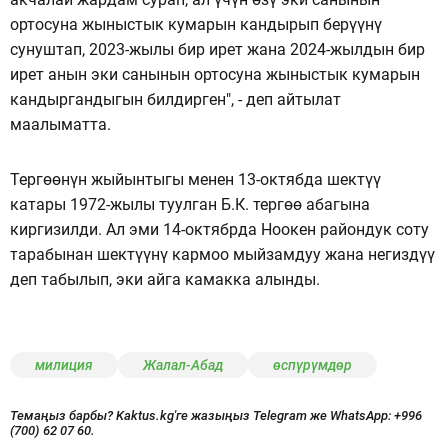
ортосуна жыныстык кумарын кандырып берүүнү
сунуштап, 2023-жылы бир ирет жана 2024-жылдын бир
ирет анын эки санынын ортосуна жыныстык кумарын
кандыргандыгын билдирген", - деп айтылат
маалыматта.
Тергөөнүн жыйынтыгы менен 13-октябда шектүү
катары 1972-жылы туулган Б.К. тергөө абагына
киргизилди. Ал эми 14-октябрда Ноокен райондук соту
тарабынан шектүүнү кармоо мыйзамдуу жана негиздүү
деп табылып, эки айга камакка алынды.
милиция
Жалал-Абад
өспүрүмдөр
Темаңыз барбы? Kaktus.kg'ге жазыңыз Telegram же WhatsApp:
+996
(700) 62 07 60.