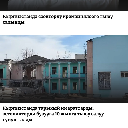
Кыргызстанда сөөктөрдү кремациялоого тыюу
салынды
Кыргызстанда тарыхый имараттарды,
эстеликтерди бузууга 10 жылга тыюу салуу
сунушталды