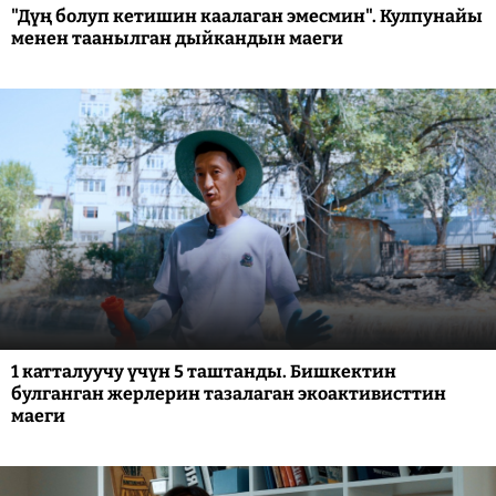
"Дүң болуп кетишин каалаган эмесмин". Кулпунайы
менен таанылган дыйкандын маеги
1 катталуучу үчүн 5 таштанды. Бишкектин
булганган жерлерин тазалаган экоактивисттин
маеги