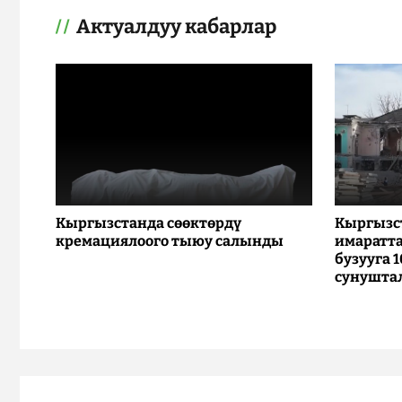
Актуалдуу кабарлар
Кыргызстанда сөөктөрдү
Кыргызс
кремациялоого тыюу салынды
имаратта
бузууга 
сунушта