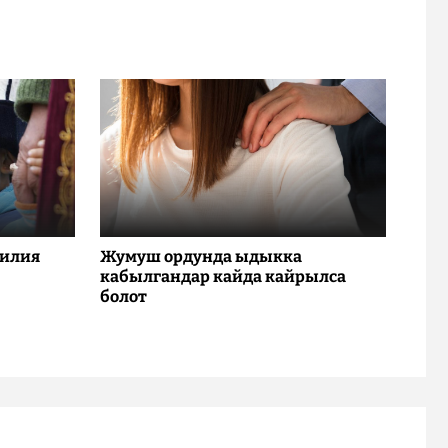
милия
Жумуш ордунда ыдыкка
кабылгандар кайда кайрылса
болот