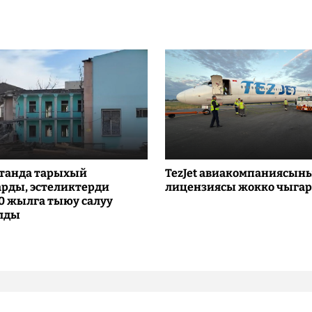
танда тарыхый
TezJet авиакомпаниясын
рды, эстеликтерди
лицензиясы жокко чыга
10 жылга тыюу салуу
лды