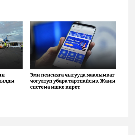
ын
Эми пенсияга чыгууда маалымкат
рылды
чогултуп убара тартпайсыз. Жаңы
система ишке кирет