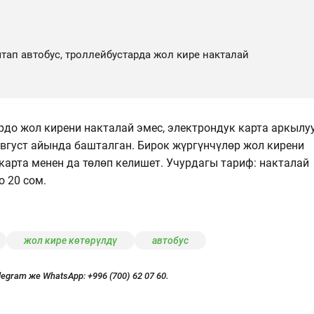
штап автобус, троллейбустарда жол кире накталай
рдо жол кирени накталай эмес, электрондук карта аркылу
вгуст айында башталган. Бирок жүргүнчүлөр жол кирени
 карта менен да төлөп келишет. Учурдагы тариф: накталай
о 20 сом.
жол кире көтөрүлдү
автобус
legram же WhatsApp:
+996 (700) 62 07 60.