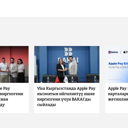
e Pay
Visa Кыргызстанда Apple Pay
Apple Pay
киргизгени
кызматын ийгиликтүү ишке
карталар
ынан
киргизгени үчүн BAKAI'ды
жеткилик
лду
сыйлады