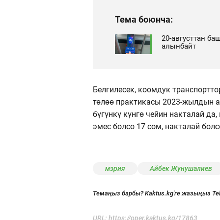
Тема боюнча:
20-августтан ба
алынбайт
Белгилесек, коомдук транспортто
төлөө практикасы 2023-жылдын а
бүгүнкү күнгө чейин накталай да,
эмес болсо 17 сом, накталай болс
мэрия
Айбек Жунушалиев
Темаңыз барбы? Kaktus.kg'ге жазыңыз Te
URL:
https://oper.kaktus.kg/17863