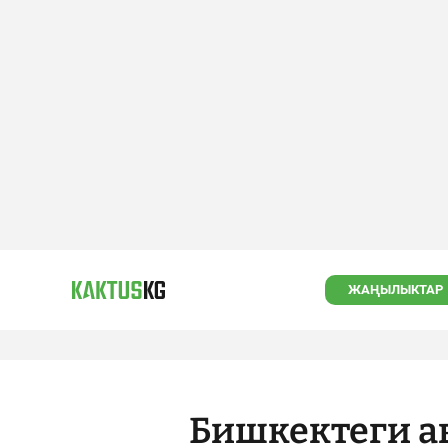
ЖАҢЫЛЫКТАР
Бишкектеги а