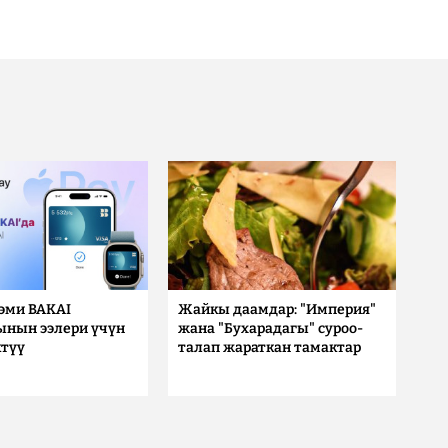
 эми BAKAI
Жайкы даамдар: "Империя"
ынын ээлери үчүн
жана "Бухарадагы" суроо-
түү
талап жараткан тамактар