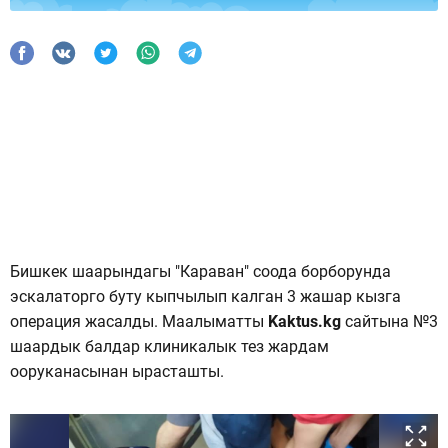
Бишкек шаарындагы "Караван" соода борборунда
эскалаторго буту кыпчылып калган 3 жашар кызга
операция жасалды. Маалыматты
Kaktus.kg
сайтына №3
шаардык балдар клиникалык тез жардам
ооруканасынан ырасташты.