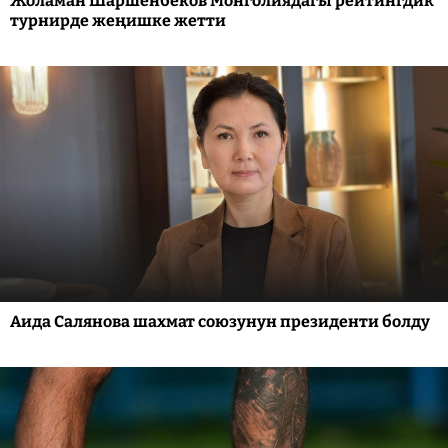
Жоламан Шаршенбеков Монголиядагы рейтингдик
турнирде жеңишке жетти
Аида Салянова шахмат союзунун президенти болду