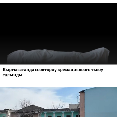
Кыргызстанда сөөктөрдү кремациялоого тыюу
салынды