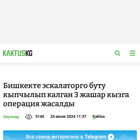
Бишкекте эскалаторго буту
кыпчылып калган 3 жашар кызга
операция жасалды
5140
24 июня 2024 11:37
Kaktus
Окуялар
Все самое интересное в
Telegram