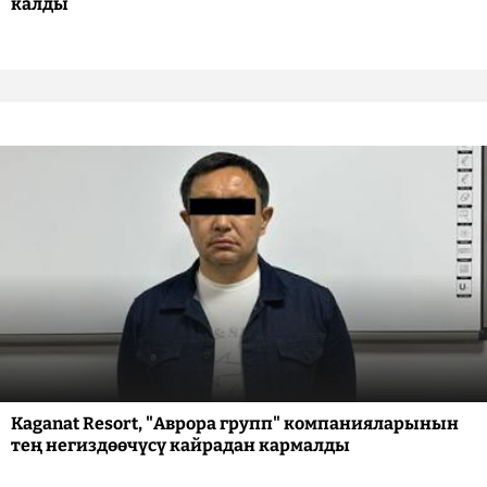
калды
Kaganat Resort, "Аврора групп" компанияларынын
тең негиздөөчүсү кайрадан кармалды