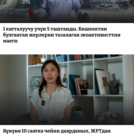
1 катталуучу үчүн 5 таштанды. Бишкектин
булганган жерлерин тазалаган экоактивисттин
маеги
Күнүнө 10 саатка чейин даярданып, ЖРТдан