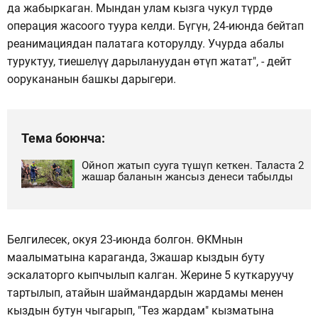
да жабыркаган. Мындан улам кызга чукул түрдө
операция жасоого туура келди. Бүгүн, 24-июнда бейтап
реанимациядан палатага которулду. Учурда абалы
туруктуу, тиешелүү дарылануудан өтүп жатат", - дейт
оорукананын башкы дарыгери.
Тема боюнча:
Ойноп жатып сууга түшүп кеткен. Таласта 2
жашар баланын жансыз денеси табылды
Белгилесек, окуя 23-июнда болгон. ӨКМнын
маалыматына караганда, 3жашар кыздын буту
эскалаторго кыпчылып калган. Жерине 5 куткаруучу
тартылып, атайын шаймандардын жардамы менен
кыздын бутун чыгарып, "Тез жардам" кызматына