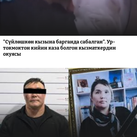
"Сүйлөшкөн кызына барганда сабалган". Ур-
токмоктон кийин каза болгон кызматкердин
окуясы