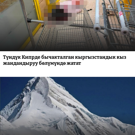
Түндүк Кипрде бычакталган кыргызстандык кыз
жандандыруу бөлүмүндө жатат