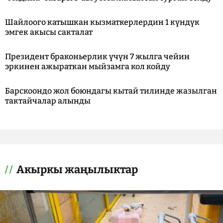
Шайлоого катышкан кызматкерлердин 1 күндүк
эмгек акысы сакталат
Президент браконьерлик үчүн 7 жылга чейин
эркинен ажыраткан мыйзамга кол койду
Барскоондо жол боюндагы кытай тилинде жазылган
тактайчалар алынды
Акыркы жаңылыктар