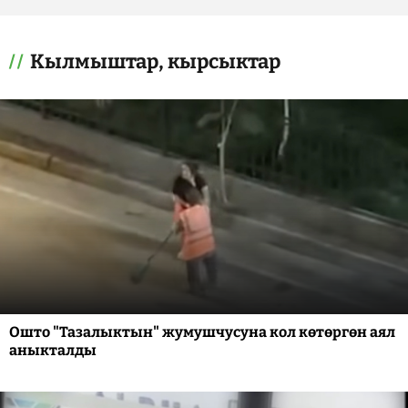
Кылмыштар, кырсыктар
Ошто "Тазалыктын" жумушчусуна кол көтөргөн аял
аныкталды