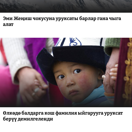
Эми Жеңиш чокусуна уруксаты барлар гана чыга
алат
Өлкөдө балдарга кош фамилия ыйгарууга уруксат
берүү демилгеленди