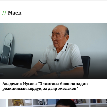
Маек
Академик Мусаев: "Э тамгасы боюнча элдин
реакциясын көрдүк, эл даяр эмес экен"