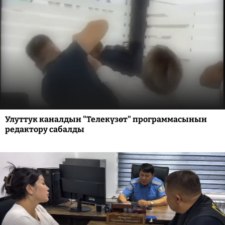
Улуттук каналдын "Телекүзөт" программасынын
редактору сабалды