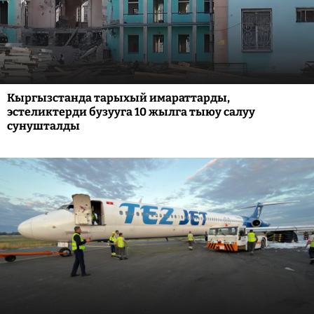
Кыргызстанда тарыхый имараттарды,
эстеликтерди бузууга 10 жылга тыюу салуу
сунушталды