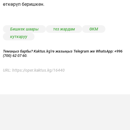
өткөрүп беришкен.
Бишкек шаары
тез жардам
ӨКМ
куткаруу
Темаңыз барбы? Kaktus.kg'ге жазыңыз Telegram же WhatsApp:
+996
(700) 62 07 60.
URL:
https://oper.kaktus.kg/16440