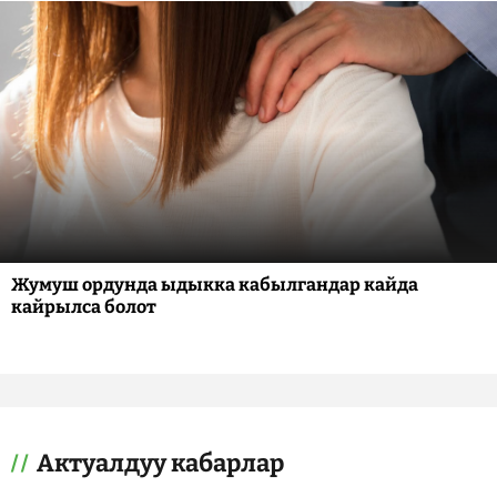
Жумуш ордунда ыдыкка кабылгандар кайда
кайрылса болот
Актуалдуу кабарлар