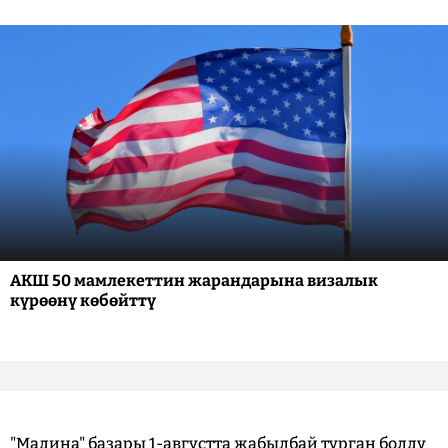
АКШ 50 мамлекеттин жарандарына визалык
күрөөнү көбөйттү
"Мадина" базары 1-августта жабылбай турган болду