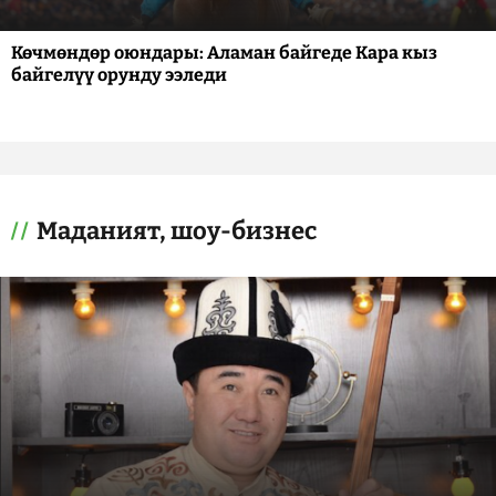
Көчмөндөр оюндары: Аламан байгеде Кара кыз
байгелүү орунду ээледи
Маданият, шоу-бизнес