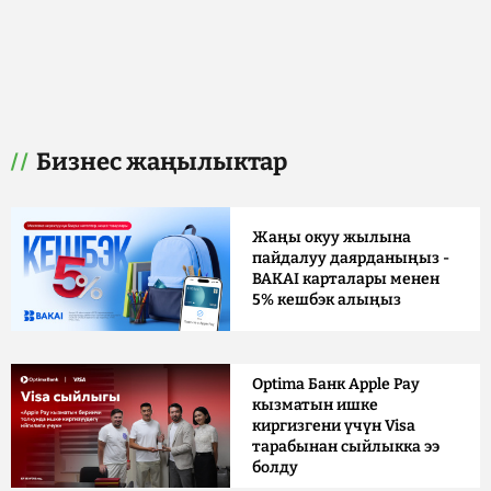
Бизнес жаңылыктар
Жаңы окуу жылына
пайдалуу даярданыңыз -
BAKAI карталары менен
5% кешбэк алыңыз
Optima Банк Apple Pay
кызматын ишке
киргизгени үчүн Visa
тарабынан сыйлыкка ээ
болду