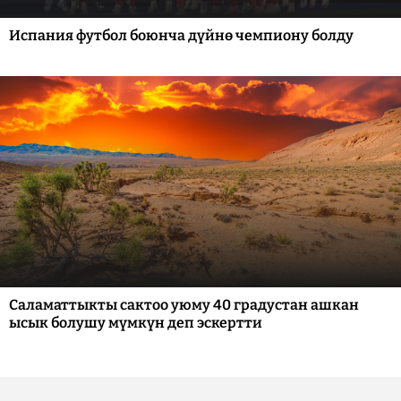
Испания футбол боюнча дүйнө чемпиону болду
Саламаттыкты сактоо уюму 40 градустан ашкан
ысык болушу мүмкүн деп эскертти