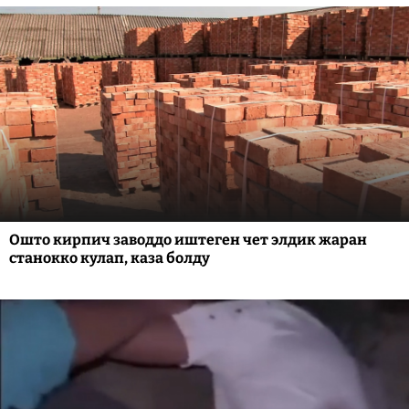
Ошто кирпич заводдо иштеген чет элдик жаран
станокко кулап, каза болду