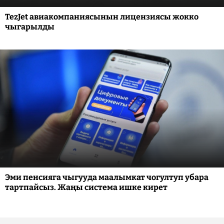
TezJet авиакомпаниясынын лицензиясы жокко
чыгарылды
Эми пенсияга чыгууда маалымкат чогултуп убара
тартпайсыз. Жаңы система ишке кирет