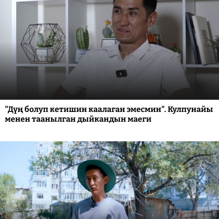
"Дүң болуп кетишин каалаган эмесмин". Кулпунайы
менен таанылган дыйкандын маеги