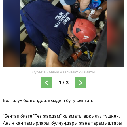
Сүрөт: ӨКМнын маалымат кызматы
1
/
3
Белгилүү болгондой, кыздын буту сынган.
"Бейтап бизге "Тез жардам" кызматы аркылуу түшкөн.
Анын кан тамырлары, булчуңдары жана тарамыштары