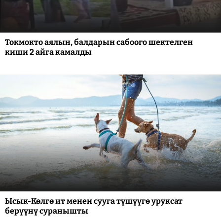
Токмокто аялын, балдарын сабоого шектелген
киши 2 айга камалды
Ысык-Көлгө ит менен сууга түшүүгө уруксат
берүүнү суранышты