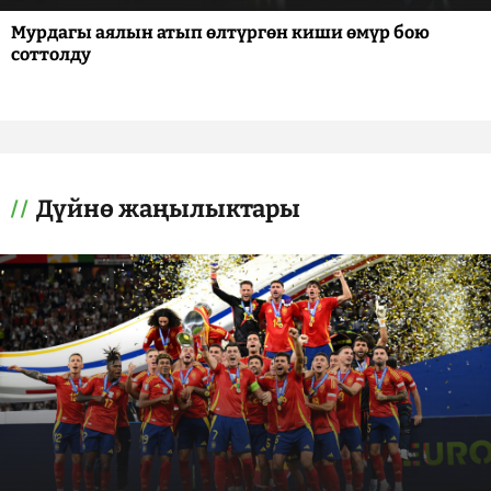
Мурдагы аялын атып өлтүргөн киши өмүр бою
соттолду
Дүйнө жаңылыктары