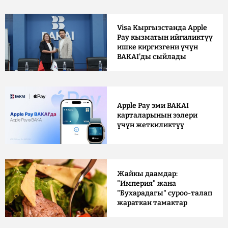
Visa Кыргызстанда Apple
Pay кызматын ийгиликтүү
ишке киргизгени үчүн
BAKAI'ды сыйлады
Apple Pay эми BAKAI
карталарынын ээлери
үчүн жеткиликтүү
Жайкы даамдар:
"Империя" жана
"Бухарадагы" суроо-талап
жараткан тамактар